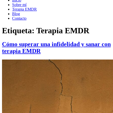
Inicio
Sobre mí
Terapia EMDR
Blog
Contacto
Etiqueta:
Terapia EMDR
Cómo superar una infidelidad y sanar con
terapia EMDR